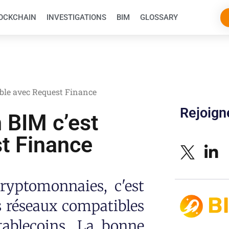
OCKCHAIN
INVESTIGATIONS
BIM
GLOSSARY
ible avec Request Finance
Rejoig
 BIM c’est
t Finance
cryptomonnaies, c'est
ts réseaux compatibles
tablecoins. La bonne