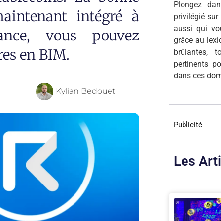
Plongez dan
aintenant intégré à
privilégié su
aussi qui v
ance, vous pouvez
grâce au lexi
ures en BIM.
brûlantes, 
pertinents p
dans ces dom
Kylian Bedouet
Publicité
Les Art