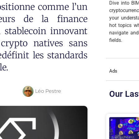
Dive into BIM
positionne comme l’un
cryptocurren
eurs de la finance
your underst
hot topics wh
n stablecoin innovant
navigate and
fields.
crypto natives sans
définit les standards
e.
Ads
Léo Pestre
Our Las