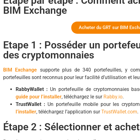
Étape par étape : Comment ac
BIM Exchange
Acheter du GRT sur BIM Exc
Etape 1 : Posséder un portefeu
des cryptomonnaies
BIM Exchange
supporte plus de 340 portefeuilles, y com
portefeuilles sont reconnus pour leur facilité d’utilisation et leu
RabbyWallet :
Un portefeuille de cryptomonnaies basé
guide pour l’installer
, téléchargez le sur
Rabby.io
.
TrustWallet :
Un portefeuille mobile pour les crypto
l’installer
, téléchargez l’application sur
TrustWallet.com
.
Étape 2 : Sélectionner et ache