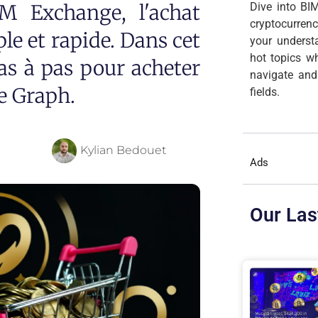
M Exchange, l'achat
Dive into BIM
cryptocurren
e et rapide. Dans cet
your underst
hot topics wh
pas à pas pour acheter
navigate and
e Graph.
fields.
Kylian Bedouet
Ads
Our Las