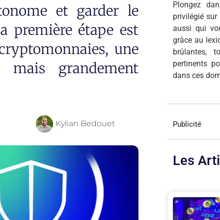
Plongez dan
tonome et garder le
privilégié su
La première étape est
aussi qui v
grâce au lexi
e cryptomonnaies, une
brûlantes, 
pertinents p
, mais grandement
dans ces dom
Kylian Bedouet
Publicité
Les Art