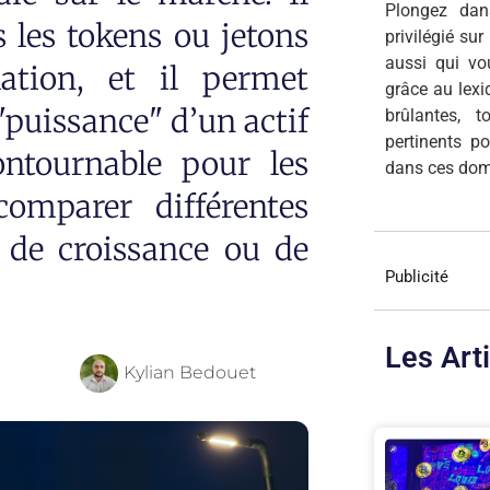
Plongez dan
s les tokens ou jetons
privilégié su
aussi qui v
ation, et il permet
grâce au lexi
 "puissance" d’un actif
brûlantes, 
pertinents p
ontournable pour les
dans ces dom
comparer différentes
l de croissance ou de
Publicité
Les Art
Kylian Bedouet