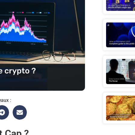
eaux :
t Cap ?