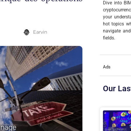
Dive into BIM
cryptocurren
your underst
hot topics wh
navigate and
Earvin
fields.
Ads
Our Las