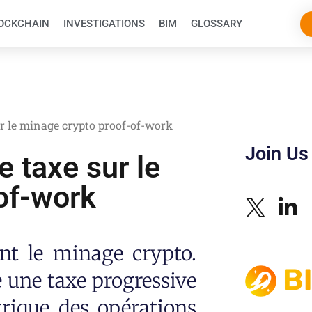
OCKCHAIN
INVESTIGATIONS
BIM
GLOSSARY
r le minage crypto proof-of-work
Join Us
 taxe sur le
of-work
ent le minage crypto.
 une taxe progressive
rique des opérations