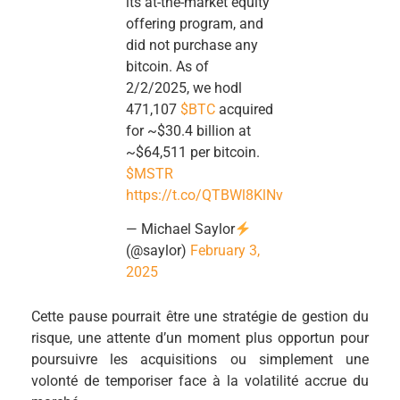
its at-the-market equity
offering program, and
did not purchase any
bitcoin. As of
2/2/2025, we hodl
471,107
$BTC
acquired
for ~$30.4 billion at
~$64,511 per bitcoin.
$MSTR
https://t.co/QTBWl8KlNv
— Michael Saylor
(@saylor)
February 3,
2025
Cette pause pourrait être une stratégie de gestion du
risque, une attente d’un moment plus opportun pour
poursuivre les acquisitions ou simplement une
volonté de temporiser face à la volatilité accrue du