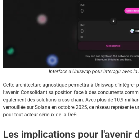
Interface d'Uniswap pour interagir avec l
Cette architecture agnostique permettra à Uniswap d’intégrer 
l’avenir. Consolidant sa position face à des concurrents co
également des solutions cross-chain. Avec plus de 10,9 milliard
verrouillée sur Solana en octobre 2025, ce réseau représente u
pour tout acteur sérieux de la DeFi.
Les implications pour l'avenir 