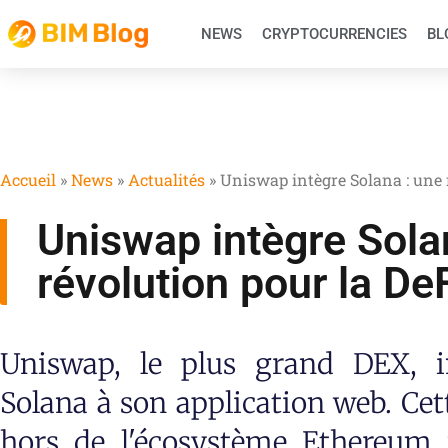
NEWS
CRYPTOCURRENCIES
BL
Accueil
»
News
»
Actualités
»
Uniswap intègre Solana : une 
Uniswap intègre Sola
révolution pour la De
Uniswap, le plus grand DEX, in
Solana à son application web. Cet
hors de l'écosystème Ethereum