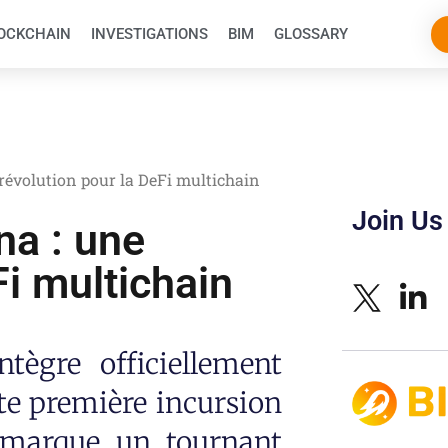
OCKCHAIN
INVESTIGATIONS
BIM
GLOSSARY
révolution pour la DeFi multichain
Join Us
na : une
Fi multichain
tègre officiellement
te première incursion
 marque un tournant