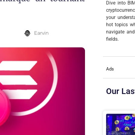
Dive into BIM
cryptocurren
your underst
hot topics wh
navigate and
Earvin
fields.
Ads
Our Las