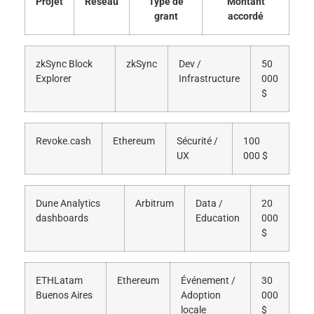
Projet
Réseau
Type de
Montant
grant
accordé
zkSync Block
zkSync
Dev /
50
Explorer
Infrastructure
000
$
Revoke.cash
Ethereum
Sécurité /
100
UX
000 $
Dune Analytics
Arbitrum
Data /
20
dashboards
Education
000
$
ETHLatam
Ethereum
Événement /
30
Buenos Aires
Adoption
000
locale
$