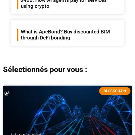
x402: How AI agents pay for services
using crypto
What is ApeBond? Buy discounted BIM
through DeFi bonding
Sélectionnés pour vous :
BLOCKCHAIN