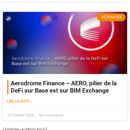
ACTUALITÉS
Aerodrome Finance – AERO, pilier de la
DeFi sur Base est sur BIM Exchange
LIRE LA SUITE »
25 October 2024
No Comments
[simple-author-box]