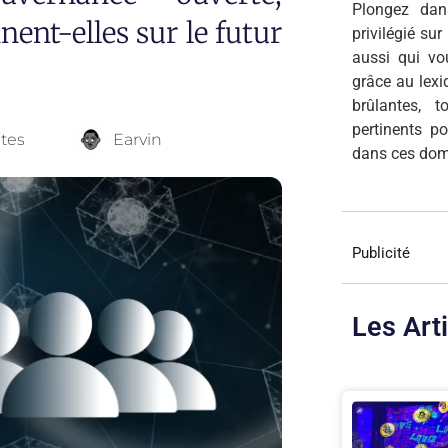
Plongez dan
ent-elles sur le futur
privilégié su
aussi qui v
grâce au lexi
brûlantes, 
pertinents p
utes
Earvin
dans ces dom
Publicité
Les Art