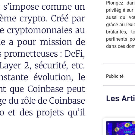
Plongez dan
es s’impose comme un
privilégié su
tème crypto. Créé par
aussi qui v
grâce au lexi
de cryptomonnaies au
brûlantes, 
pertinents p
ue a pour mission de
dans ces dom
s prometteuses : DeFi,
ayer 2, sécurité, etc.
stante évolution, le
Publicité
ant que Coinbase peut
Les Art
age du rôle de Coinbase
 et des projets qu’il