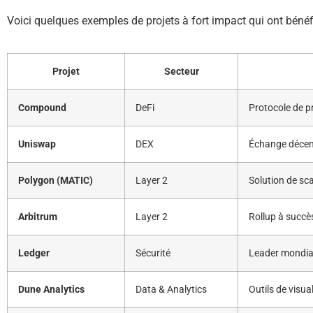
Voici quelques exemples de projets à fort impact qui ont bénéf
Projet
Secteur
Compound
DeFi
Protocole de p
Uniswap
DEX
Échange décent
Polygon (MATIC)
Layer 2
Solution de sc
Arbitrum
Layer 2
Rollup à succè
Ledger
Sécurité
Leader mondia
Dune Analytics
Data & Analytics
Outils de visu