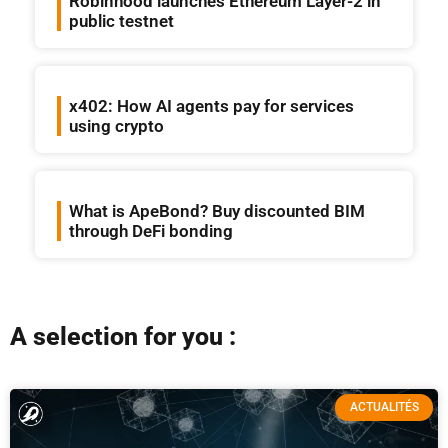
Robinhood launches Ethereum Layer-2 in
public testnet
x402: How AI agents pay for services
using crypto
What is ApeBond? Buy discounted BIM
through DeFi bonding
A selection for you :
ACTUALITÉS