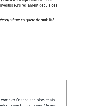
t investisseurs réclament depuis des
 écosystème en quête de stabilité
rn complex finance and blockchain
ontent, even for beginners. My goal