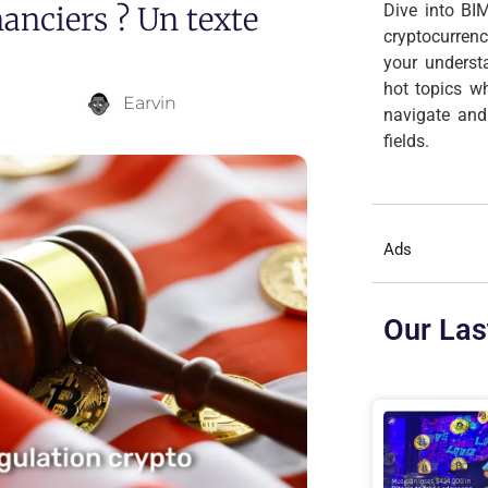
anciers ? Un texte
Dive into BIM
cryptocurren
your underst
hot topics wh
Earvin
navigate and
fields.
Ads
Our Las