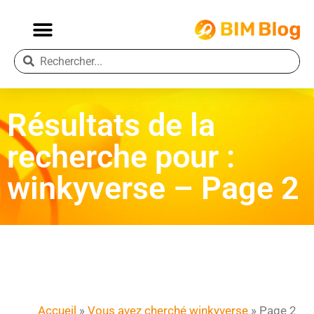
Résultats de la
recherche pour :
winkyverse – Page 2
Accueil
»
Vous avez cherché winkyverse
»
Page 2