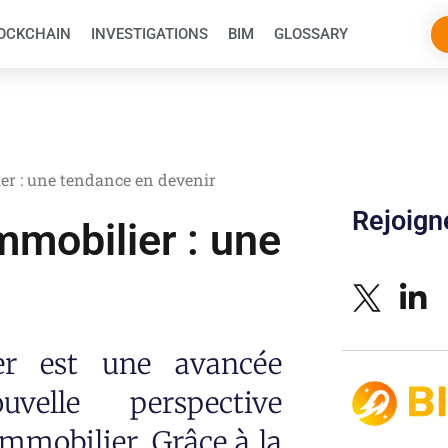
OCKCHAIN
INVESTIGATIONS
BIM
GLOSSARY
ier : une tendance en devenir
Rejoig
immobilier : une
ier est une avancée
velle perspective
immobilier. Grâce à la