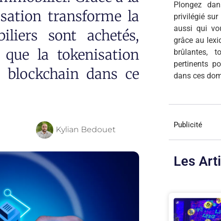
Plongez dan
isation transforme la
privilégié su
aussi qui v
liers sont achetés,
grâce au lexi
 que la tokenisation
brûlantes, 
pertinents p
a blockchain dans ce
dans ces dom
Publicité
Kylian Bedouet
Les Art