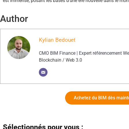
est immense, posant les bases d’une ère nouvelle dans le mond
Author
Kylian Bedouet
CMO BIM Finance | Expert référencement Web
Blockchain / Web 3.0
Achetez du BIM dès maint
Sélectionnés pour vous :