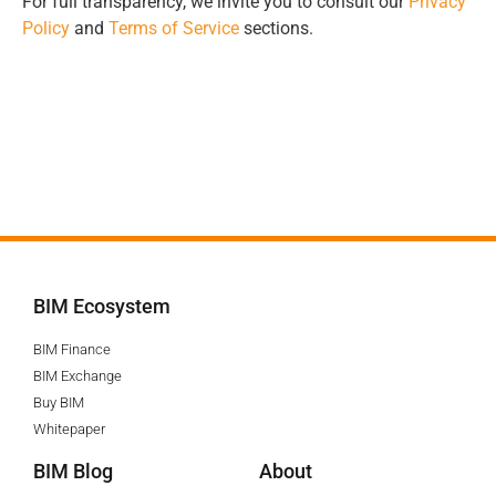
For full transparency, we invite you to consult our
Privacy
Policy
and
Terms of Service
sections.
BIM Ecosystem
BIM Finance
BIM Exchange
Buy BIM
Whitepaper
BIM Blog
About