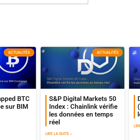
ACTUALITÉS
ACTUALITÉS
apped BTC
S&P Digital Markets 50
ve sur BIM
Index : Chainlink vérifie
les données en temps
réel
LIR
LIRE LA SUITE »