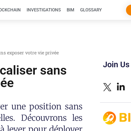
OCKCHAIN
INVESTIGATIONS
BIM
GLOSSARY
ans exposer votre vie privée
Join Us
ocaliser sans
vée
ver une position sans
lles. Découvrons les
à lever pour déployer