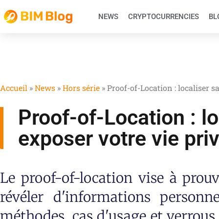
NEWS
CRYPTOCURRENCIES
BL
Accueil
»
News
»
Hors série
»
Proof-of-Location : localiser s
Proof-of-Location : l
exposer votre vie pri
Le proof-of-location vise à prou
révéler d'informations personne
méthodes, cas d'usage et verrous 