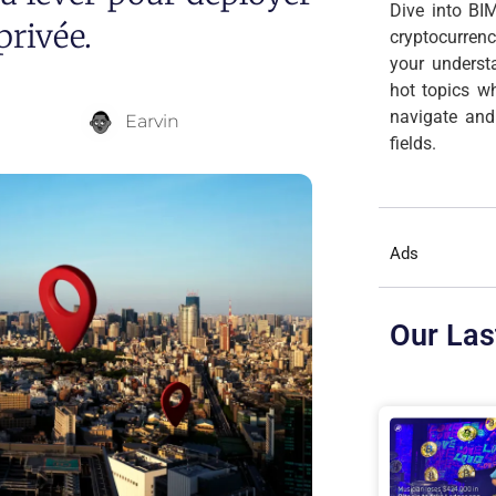
Dive into BIM
privée.
cryptocurren
your underst
hot topics wh
navigate and
Earvin
fields.
Ads
Our Las