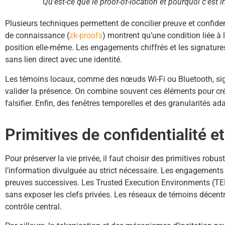
Qu'est-ce que le proof-of-location et pourquoi c'est i
Plusieurs techniques permettent de concilier preuve et confiden
de connaissance (
zk-proofs
) montrent qu’une condition liée à 
position elle-même. Les engagements chiffrés et les signatures
sans lien direct avec une identité.
Les témoins locaux, comme des nœuds Wi-Fi ou Bluetooth, si
valider la présence. On combine souvent ces éléments pour créer
falsifier. Enfin, des fenêtres temporelles et des granularités ad
Primitives de confidentialité 
Pour préserver la vie privée, il faut choisir des primitives robu
l’information divulguée au strict nécessaire. Les engagements
preuves successives. Les Trusted Execution Environments (TEE
sans exposer les clefs privées. Les réseaux de témoins décentra
contrôle central.