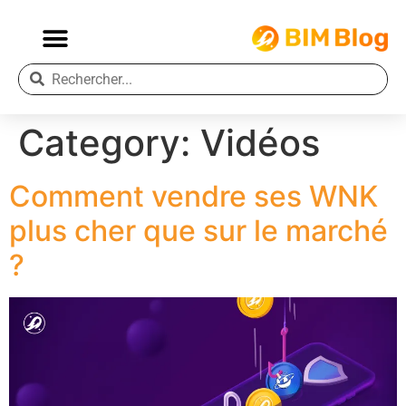
Category:
Vidéos
Comment vendre ses WNK
plus cher que sur le marché
?